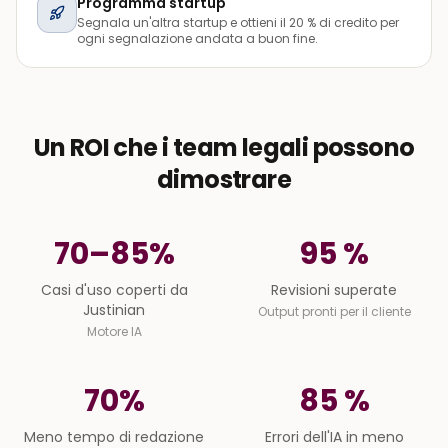
Programma startup
Segnala un'altra startup e ottieni il 20 % di credito per
ogni segnalazione andata a buon fine.
Un ROI che i team legali possono
dimostrare
70–85%
95 %
Casi d'uso coperti da Justinian
Revisioni superate
Casi d'uso coperti da
Revisioni superate
Justinian
Output pronti per il cliente
Motore IA
70%
85 %
Meno tempo di redazione
Errori dell'IA in meno
Meno tempo di redazione
Errori dell'IA in meno