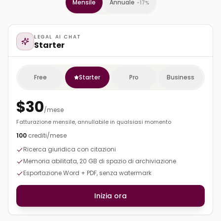
Annuale
Mensile
-17%
LEGAL AI CHAT
Starter
Free
Starter
Pro
Business
—
Più Popolare
$30
/mese
Fatturazione mensile, annullabile in qualsiasi momento
100
crediti/mese
Ricerca giuridica con citazioni
Memoria abilitata, 20 GB di spazio di archiviazione
Esportazione Word + PDF, senza watermark
Inizia ora