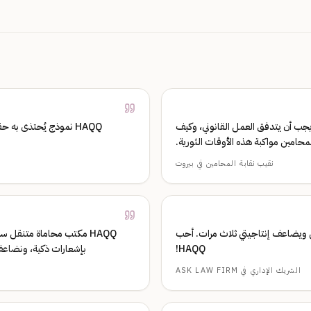
ف يجب أن يتدفق العمل القانوني، وكيف
HAQQ نموذج يُحتذى به
حامين مواكبة هذه الأوقات الثورية.
نقيب نقابة المحامين في بيروت
وراً من العمل ويضاعف إنتاجيتي ثلاث مرات. أحب
HAQQ مكتب محاماة متنقل 
HAQQ!
بإشعارات ذكية، ونضاعف الإنتاجية. HAQQ تحول رقمي حقيقي،
الشريك الإداري في ASK LAW FIRM