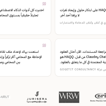
جربت كل المنتجات في السوق، ولا شيء يقترب من قدرة HAQQ Legal AI على ابتكار حلول وإيجاد ثغرات
لا يراها أحد آخر.
ي في كبلان وكبلان للمحاماة والاستشارات
 مراجعة المستندات. الآن أحلل العقود
استعنت بهاك لإعداد ملف تقاض
وأفهم المخاطر وأصيغ اتفاقيات احترافية بثقة حقيقية. جربت ChatGPT وClaude من قبل. HAQQ هو
الإحاطة مع المحامي أكثر تركيزاً وإ
نية المعتمدة في كل ما يتعلق بالعقود.
بين المحامي ومو
GOGETIT CONSU