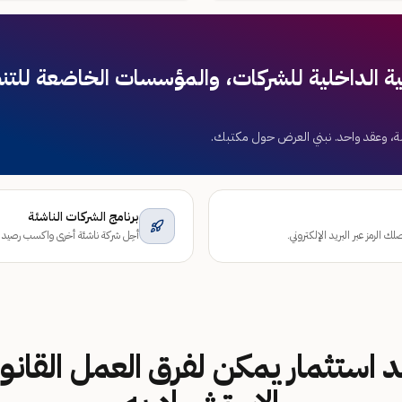
نية الداخلية للشركات، والمؤسسات الخاضعة للت
، وعقد واحد. نبني العرض حول مكتبك.
برنامج الشركات الناشئة
أحِل شركة ناشئة أخرى واكسب رصيد 20% عن كل إحالة ناجحة.
د استثمار يمكن لفرق العمل القانون