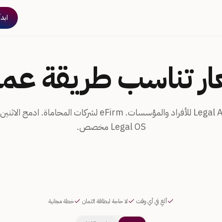
ابدأ
ار تناسب طريقة عم
محادثة Legal AI Chat للأفراد والمؤسسات. eFirm لشركات المحا
Legal OS مخصص.
ألغِ في أي وقت
·
لا حاجة لبطاقة ائتمان
·
خطة مجانية