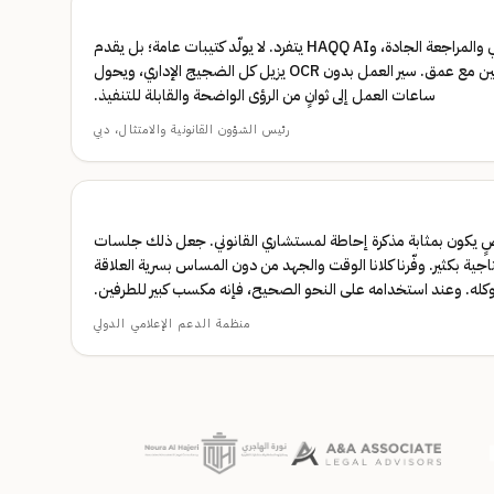
اختبرت كل أدوات الذكاء الاصطناعي والمراجعة الجادة، وHAQQ AI يتفرد. لا يولّد كتيبات عامة؛ بل يقدم
تحليلاً حقيقياً بمستوى المحامين مع عمق. سير العمل بدون OCR يزيل كل الضجيج الإداري، ويحول
ساعات العمل إلى ثوانٍ من الرؤى الواضحة والقابلة للتنفيذ.
رئيس الشؤون القانونية والامتثال، دبي
ٍ يكون بمثابة مذكرة إحاطة لمستشاري القانوني. جعل ذلك جلسات
نتاجية بكثير. وفّرنا كلانا الوقت والجهد من دون المساس بسرية العلاقة
كله. وعند استخدامه على النحو الصحيح، فإنه مكسب كبير للطرفين.
منظمة الدعم الإعلامي الدولي