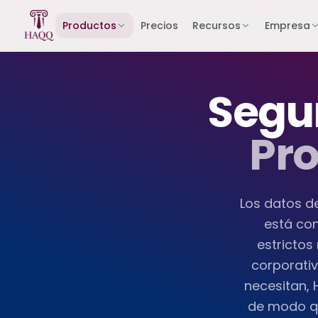
Skip to content
Productos
Precios
Recursos
Empresa
Segu
Pro
Los datos de
está con
estrictos
corporati
necesitan,
de modo qu