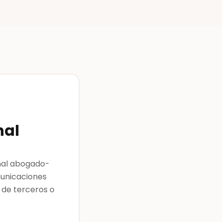
nal
onal abogado-
municaciones
 de terceros o