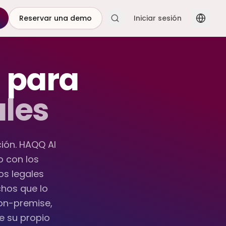
Reservar una demo
Iniciar sesión
 para
ales
ción. HAQQ AI
o con los
os legales
hos que lo
on-premise,
e su propio