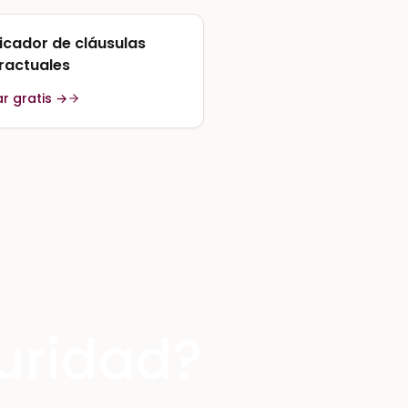
ficador de cláusulas
ractuales
r gratis →
uridad?