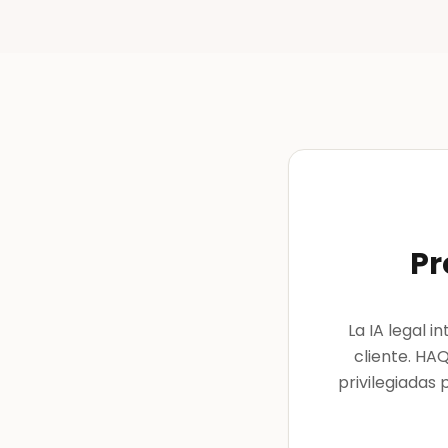
Pr
La IA legal 
cliente. HA
privilegiadas