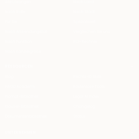
Alle Lösungen
Nach Land
Nach Rolle
Nach Stadt
Für Sie
Spezialisiert
Nach Anwendungsfall
Vergleichen Sie uns
Nach Funktion
ROI-Rechner
Nach Kanzleigröße
RESSOURCEN
Blog
Rechts-KI Skills
HAQQ Academy
Kostenlose Tools
Prompt-Bibliothek
Legal AI Index
Klausel-Bibliothek
Changelog
Dokumentenbibliothek
Status
UNTERNEHMEN