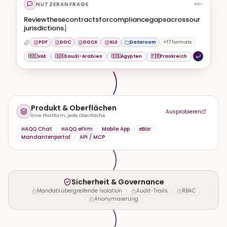
NUTZERANFRAGE
Review
these
contracts
for
compliance
gaps
across
our
jurisdictions.
PDF
DOC
DOCX
XLS
Dataroom
+17 formats
🇦🇪
VAE
🇸🇦
Saudi-Arabien
🇪🇬
Ägypten
🇫🇷
Frankreich
Produkt & Oberflächen
Ausprobieren
Eine Plattform, jede Oberfläche
HAQQ Chat
HAQQ eFirm
Mobile App
eBar
Mandantenportal
API / MCP
Sicherheit & Governance
Mandatsübergreifende Isolation
Audit-Trails
RBAC
Anonymisierung