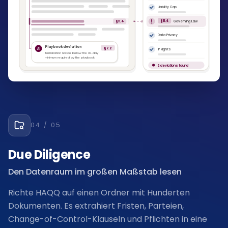
Liability Cap
Governing Law
§11.4
§11.4
Data Privacy
Playbook deviation
§7.2
IP Rights
AI
Termination notice below the 30-day
minimum required by the playbook.
2 deviations found
04
/ 05
Due Diligence
Den Datenraum im großen Maßstab lesen
Richte HAQQ auf einen Ordner mit Hunderten
Dokumenten. Es extrahiert Fristen, Parteien,
Change-of-Control-Klauseln und Pflichten in eine