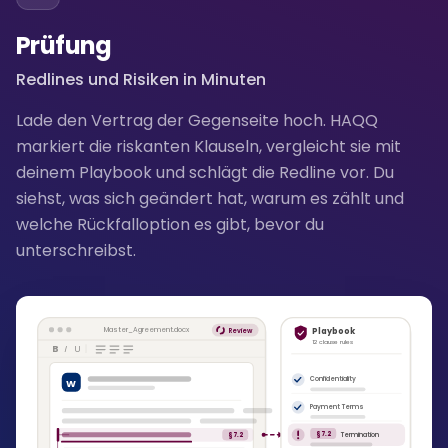
Prüfung
Redlines und Risiken in Minuten
Lade den Vertrag der Gegenseite hoch. HAQQ
markiert die riskanten Klauseln, vergleicht sie mit
deinem Playbook und schlägt die Redline vor. Du
siehst, was sich geändert hat, warum es zählt und
welche Rückfalloption es gibt, bevor du
unterschreibst.
Playbook
Master_Agreement.docx
Review
12 clause rules
B
I
U
Confidentiality
W
Payment Terms
Termination
§7.2
§7.2