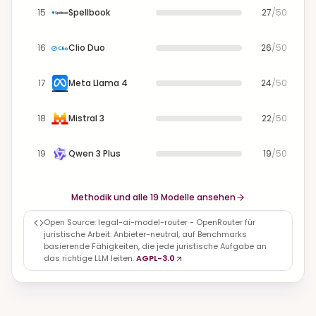
15
Spellbook
27
/
50
16
Clio Duo
26
/
50
17
Meta Llama 4
24
/
50
18
Mistral 3
22
/
50
19
Qwen 3 Plus
19
/
50
Methodik und alle 19 Modelle ansehen
Open Source: legal-ai-model-router - OpenRouter für
juristische Arbeit: Anbieter-neutral, auf Benchmarks
basierende Fähigkeiten, die jede juristische Aufgabe an
das richtige LLM leiten.
AGPL-3.0