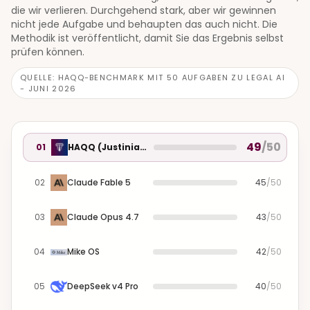
die wir verlieren. Durchgehend stark, aber wir gewinnen
nicht jede Aufgabe und behaupten das auch nicht. Die
Methodik ist veröffentlicht, damit Sie das Ergebnis selbst
prüfen können.
QUELLE: HAQQ-BENCHMARK MIT 50 AUFGABEN ZU LEGAL AI
- JUNI 2026
49
/
50
01
HAQQ (Justinian)
02
Claude Fable 5
45
/
50
03
Claude Opus 4.7
43
/
50
04
Mike OS
42
/
50
05
DeepSeek v4 Pro
40
/
50