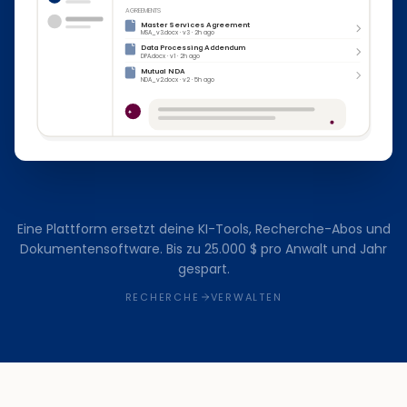
AGREEMENTS
Master Services Agreement
MSA_v3.docx · v3 · 2h ago
Data Processing Addendum
DPA.docx · v1 · 2h ago
Mutual NDA
NDA_v2.docx · v2 · 5h ago
Eine Plattform ersetzt deine KI-Tools, Recherche-Abos und
Dokumentensoftware. Bis zu 25.000 $ pro Anwalt und Jahr
gespart.
RECHERCHE
VERWALTEN