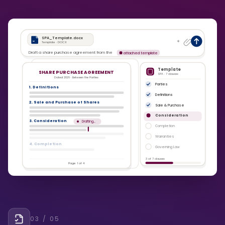
SPA_Template.docx
W
Template · DOCX
Draft a share purchase agreement from the
attached template
Template
SHARE PURCHASE AGREEMENT
SPA · 7 clauses
Dated 2026 · Between the Parties
Parties
1. Definitions
Definitions
2. Sale and Purchase of Shares
Sale & Purchase
Consideration
3. Consideration
Drafting…
Completion
Warranties
4. Completion
Governing Law
3 of 7 clauses
Page 1 of 4
03
/ 05