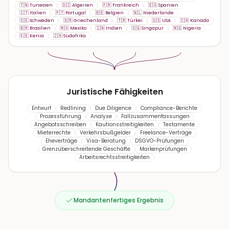
🇹🇳 Tunesien
🇩🇿 Algerien
🇫🇷 Frankreich
🇪🇸 Spanien
🇮🇹 Italien
🇵🇹 Portugal
🇧🇪 Belgien
🇳🇱 Niederlande
🇸🇪 Schweden
🇬🇷 Griechenland
🇹🇷 Türkei
🇺🇸 USA
🇨🇦 Kanada
🇧🇷 Brasilien
🇲🇽 Mexiko
🇮🇳 Indien
🇸🇬 Singapur
🇳🇬 Nigeria
🇰🇪 Kenia
🇿🇦 Südafrika
Juristische Fähigkeiten
Entwurf
Redlining
Due Diligence
Compliance-Berichte
Prozessführung
Analyse
Fallzusammenfassungen
Angebotsschreiben
Kautionsstreitigkeiten
Testamente
Mieterrechte
Verkehrsbußgelder
Freelance-Verträge
Eheverträge
Visa-Beratung
DSGVO-Prüfungen
Grenzüberschreitende Geschäfte
Markenprüfungen
Arbeitsrechtsstreitigkeiten
Mandantenfertiges Ergebnis