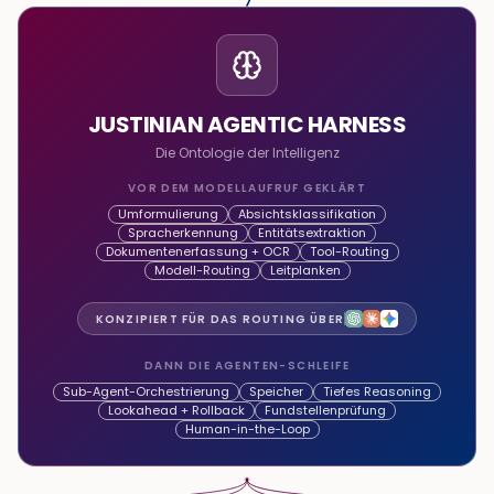
JUSTINIAN AGENTIC HARNESS
Die Ontologie der Intelligenz
VOR DEM MODELLAUFRUF GEKLÄRT
Umformulierung
Absichtsklassifikation
Spracherkennung
Entitätsextraktion
Dokumentenerfassung + OCR
Tool-Routing
Modell-Routing
Leitplanken
KONZIPIERT FÜR DAS ROUTING ÜBER
DANN DIE AGENTEN-SCHLEIFE
Sub-Agent-Orchestrierung
Speicher
Tiefes Reasoning
Lookahead + Rollback
Fundstellenprüfung
Human-in-the-Loop