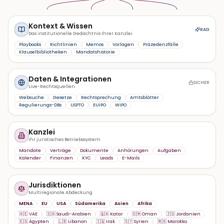
Kontext & Wissen
RAG
Das institutionelle Gedächtnis Ihrer Kanzlei
Playbooks
Richtlinien
Memos
Vorlagen
Präzedenzfälle
Klauselbibliotheken
Mandatshistorie
Daten & Integrationen
SICHER
Live-Rechtsquellen
Websuche
Gesetze
Rechtsprechung
Amtsblätter
Regulierungs-DBs
USPTO
EUIPO
WIPO
Kanzlei
Ihr juristisches Betriebssystem
Mandate
Verträge
Dokumente
Anhörungen
Aufgaben
Kalender
Finanzen
KYC
Leads
E-Mails
Jurisdiktionen
Multiregionale Abdeckung
MENA
EU
USA
Südamerika
Asien
Afrika
🇦🇪 VAE
🇸🇦 Saudi-Arabien
🇶🇦 Katar
🇴🇲 Oman
🇯🇴 Jordanien
🇪🇬 Ägypten
🇱🇧 Libanon
🇮🇶 Irak
🇸🇾 Syrien
🇲🇦 Marokko