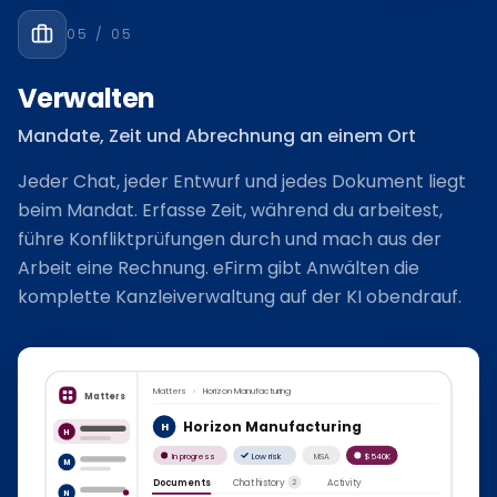
05
/ 05
Verwalten
Mandate, Zeit und Abrechnung an einem Ort
Jeder Chat, jeder Entwurf und jedes Dokument liegt
beim Mandat. Erfasse Zeit, während du arbeitest,
führe Konfliktprüfungen durch und mach aus der
Arbeit eine Rechnung. eFirm gibt Anwälten die
komplette Kanzleiverwaltung auf der KI obendrauf.
Matters
›
Horizon Manufacturing
Matters
Horizon Manufacturing
H
H
In progress
Low risk
MSA
$540K
M
Documents
Chat history
Activity
2
N