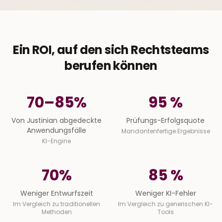
Ein ROI, auf den sich Rechtsteams
berufen können
70–85%
95 %
Von Justinian abgedeckte Anwendungsfälle
Prüfungs-Erfolgsquote
Von Justinian abgedeckte
Prüfungs-Erfolgsquote
Anwendungsfälle
Mandantenfertige Ergebnisse
KI-Engine
70%
85 %
Weniger Entwurfszeit
Weniger KI-Fehler
Weniger Entwurfszeit
Weniger KI-Fehler
Im Vergleich zu traditionellen
Im Vergleich zu generischen KI-
Methoden
Tools