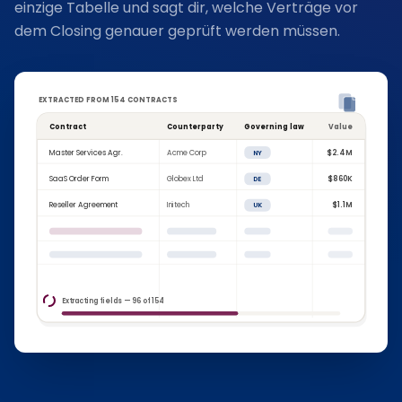
einzige Tabelle und sagt dir, welche Verträge vor
dem Closing genauer geprüft werden müssen.
EXTRACTED FROM 154 CONTRACTS
Contract
Counterparty
Governing law
Value
Master Services Agr.
Acme Corp
$2.4M
NY
SaaS Order Form
Globex Ltd
$860K
DE
Reseller Agreement
Initech
$1.1M
UK
Extracting fields — 96 of 154