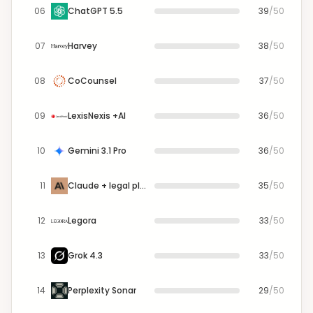
06
ChatGPT 5.5
39
/
50
07
Harvey
38
/
50
08
CoCounsel
37
/
50
09
LexisNexis +AI
36
/
50
10
Gemini 3.1 Pro
36
/
50
11
Claude + legal plugins
35
/
50
12
Legora
33
/
50
13
Grok 4.3
33
/
50
14
Perplexity Sonar
29
/
50