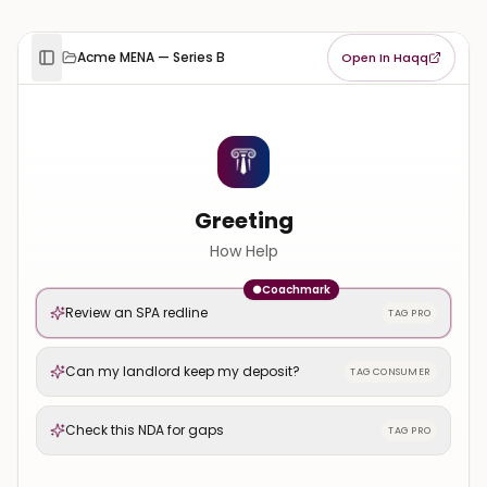
Acme MENA — Series B
Open In Haqq
Greeting
How Help
●
Coachmark
Review an SPA redline
TAG PRO
Can my landlord keep my deposit?
TAG CONSUMER
Check this NDA for gaps
TAG PRO