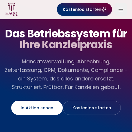
Skip to content
Das Betriebssystem für
Ihre Kanzleipraxis
Kostenlos starten
Mandatsverwaltung, Abrechnung, Zeiterfassung, CRM, Doku
eFirm ist die komplette Kanzleisoftware: Aktenverwaltun
Kann HAQQ Clio oder andere Kanzleisoftware ersetzen?
Das Betriebssystem für
Ihre Kanzleipraxis
Mandatsverwaltung, Abrechnung,
Zeiterfassung, CRM, Dokumente, Compliance -
ein System, das alles andere ersetzt.
Strukturiert. Prüfbar. Für Kanzleien gebaut.
In Aktion sehen
Kostenlos starten